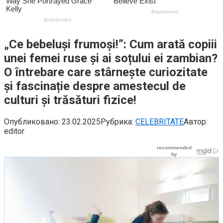
„Ce bebeluși frumoși!”: Cum arată copiii
unei femei ruse și ai soțului ei zambian?
O întrebare care stârnește curiozitate
și fascinație despre amestecul de
culturi și trăsături fizice!
Опубликовано:
23.02.2025
Рубрика:
CELEBRITATE
Автор:
editor