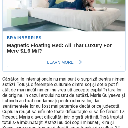
Căsătoriile internaționale nu mai sunt o surpriză pentru nimeni
astăzi. Totuși, diferențele culturale dintre soț și soție pot fi
atât de mari încât nimeni nu vrea să accepte cuplul în țara lor
de origine. În cazul eroului nostru de astăzi, Maria Gulyaeva și
Lubinda au fost condamnați pentru iubirea lor, dar
sentimentele lor au fost mai puternice decât orice judecată.
Cuplul a reușit să înfrunte toate dificultățile și să fie fericit. La
început, Maria a avut dificultăți într-o țară străină, însă treptat
totul s-a îmbunătățit. Astăzi au doi copii minunați, Kira și
Kevin, care cresc frumos datorită amestecului de culturi. ??