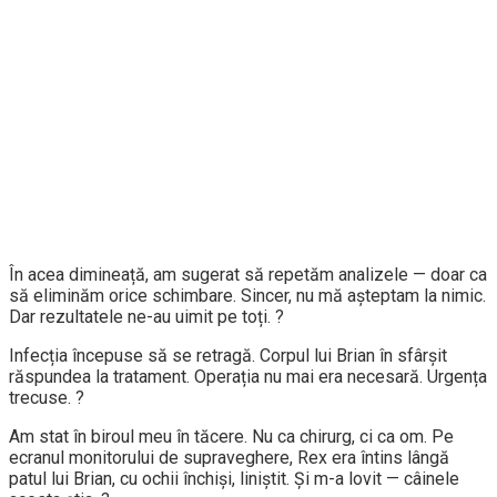
În acea dimineață, am sugerat să repetăm analizele — doar ca
să eliminăm orice schimbare. Sincer, nu mă așteptam la nimic.
Dar rezultatele ne-au uimit pe toți. ?
Infecția începuse să se retragă. Corpul lui Brian în sfârșit
răspundea la tratament. Operația nu mai era necesară. Urgența
trecuse. ?
Am stat în biroul meu în tăcere. Nu ca chirurg, ci ca om. Pe
ecranul monitorului de supraveghere, Rex era întins lângă
patul lui Brian, cu ochii închiși, liniștit. Și m-a lovit — câinele