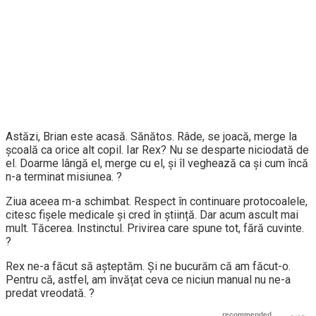
Astăzi, Brian este acasă. Sănătos. Râde, se joacă, merge la
școală ca orice alt copil. Iar Rex? Nu se desparte niciodată de
el. Doarme lângă el, merge cu el, și îl veghează ca și cum încă
n-a terminat misiunea. ?
Ziua aceea m-a schimbat. Respect în continuare protocoalele,
citesc fișele medicale și cred în știință. Dar acum ascult mai
mult. Tăcerea. Instinctul. Privirea care spune tot, fără cuvinte.
?️
Rex ne-a făcut să așteptăm. Și ne bucurăm că am făcut-o.
Pentru că, astfel, am învățat ceva ce niciun manual nu ne-a
predat vreodată. ?