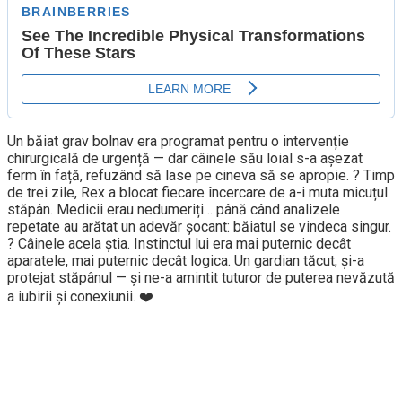
Un băiat grav bolnav era programat pentru o intervenție
chirurgicală de urgență — dar câinele său loial s-a așezat
ferm în față, refuzând să lase pe cineva să se apropie. ? Timp
de trei zile, Rex a blocat fiecare încercare de a-i muta micuțul
stăpân. Medicii erau nedumeriți… până când analizele
repetate au arătat un adevăr șocant: băiatul se vindeca singur.
? Câinele acela știa. Instinctul lui era mai puternic decât
aparatele, mai puternic decât logica. Un gardian tăcut, și-a
protejat stăpânul — și ne-a amintit tuturor de puterea nevăzută
a iubirii și conexiunii. ❤️