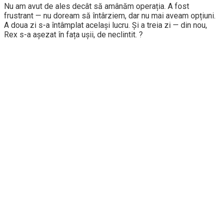
Nu am avut de ales decât să amânăm operația. A fost
frustrant — nu doream să întârziem, dar nu mai aveam opțiuni.
A doua zi s-a întâmplat același lucru. Și a treia zi — din nou,
Rex s-a așezat în fața ușii, de neclintit. ?