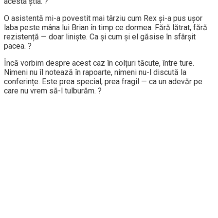
acesta știa. ?
O asistentă mi-a povestit mai târziu cum Rex și-a pus ușor
laba peste mâna lui Brian în timp ce dormea. Fără lătrat, fără
rezistență — doar liniște. Ca și cum și el găsise în sfârșit
pacea. ?
Încă vorbim despre acest caz în colțuri tăcute, între ture.
Nimeni nu îl notează în rapoarte, nimeni nu-l discută la
conferințe. Este prea special, prea fragil — ca un adevăr pe
care nu vrem să-l tulburăm. ?