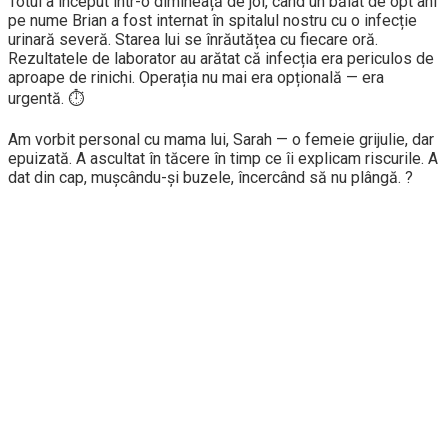
Totul a început într-o dimineață de joi, când un băiat de opt ani
pe nume Brian a fost internat în spitalul nostru cu o infecție
urinară severă. Starea lui se înrăutățea cu fiecare oră.
Rezultatele de laborator au arătat că infecția era periculos de
aproape de rinichi. Operația nu mai era opțională — era
urgentă. ⏱️
Am vorbit personal cu mama lui, Sarah — o femeie grijulie, dar
epuizată. A ascultat în tăcere în timp ce îi explicam riscurile. A
dat din cap, mușcându-și buzele, încercând să nu plângă. ?