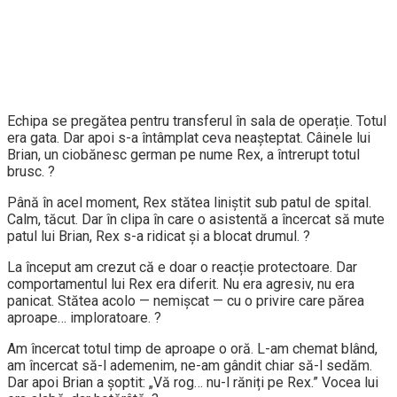
Echipa se pregătea pentru transferul în sala de operație. Totul
era gata. Dar apoi s-a întâmplat ceva neașteptat. Câinele lui
Brian, un ciobănesc german pe nume Rex, a întrerupt totul
brusc. ?
Până în acel moment, Rex stătea liniștit sub patul de spital.
Calm, tăcut. Dar în clipa în care o asistentă a încercat să mute
patul lui Brian, Rex s-a ridicat și a blocat drumul. ?
La început am crezut că e doar o reacție protectoare. Dar
comportamentul lui Rex era diferit. Nu era agresiv, nu era
panicat. Stătea acolo — nemișcat — cu o privire care părea
aproape… imploratoare. ?
Am încercat totul timp de aproape o oră. L-am chemat blând,
am încercat să-l ademenim, ne-am gândit chiar să-l sedăm.
Dar apoi Brian a șoptit: „Vă rog… nu-l răniți pe Rex.” Vocea lui