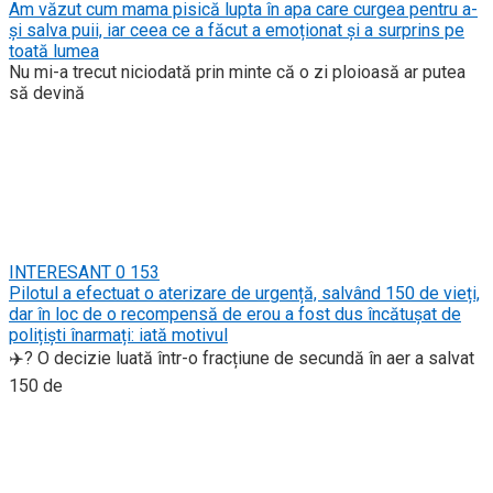
Am văzut cum mama pisică lupta în apa care curgea pentru a-
și salva puii, iar ceea ce a făcut a emoționat și a surprins pe
toată lumea
Nu mi-a trecut niciodată prin minte că o zi ploioasă ar putea
să devină
INTERESANT
0
153
Pilotul a efectuat o aterizare de urgență, salvând 150 de vieți,
dar în loc de o recompensă de erou a fost dus încătușat de
polițiști înarmați: iată motivul
✈️? O decizie luată într-o fracțiune de secundă în aer a salvat
150 de