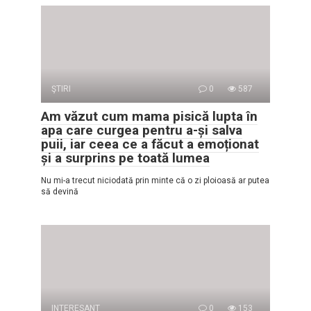
ŞTIRI
0
587
Am văzut cum mama pisică lupta în
apa care curgea pentru a-și salva
puii, iar ceea ce a făcut a emoționat
și a surprins pe toată lumea
Nu mi-a trecut niciodată prin minte că o zi ploioasă ar putea
să devină
INTERESANT
0
153