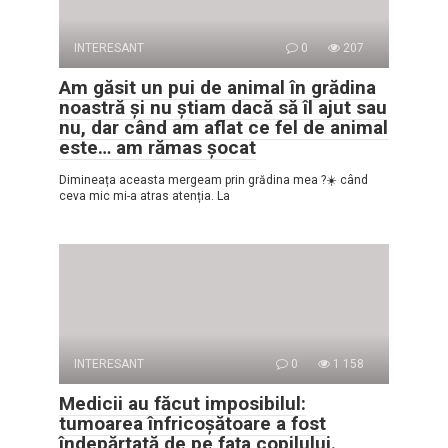
INTERESANT
0
207
Am găsit un pui de animal în grădina
noastră și nu știam dacă să îl ajut sau
nu, dar când am aflat ce fel de animal
este… am rămas șocat
Dimineața aceasta mergeam prin grădina mea ?☀️ când
ceva mic mi-a atras atenția. La
INTERESANT
0
1 158
Medicii au făcut imposibilul:
tumoarea înfricoșătoare a fost
îndepărtată de pe fața copilului.