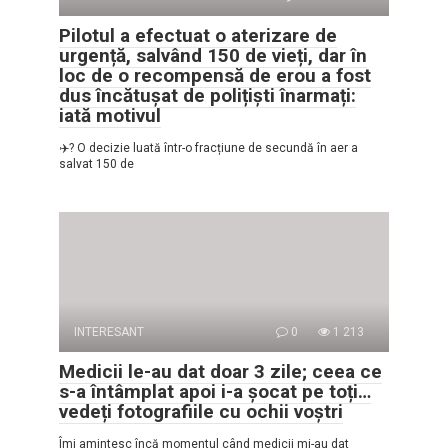
Pilotul a efectuat o aterizare de
urgență, salvând 150 de vieți, dar în
loc de o recompensă de erou a fost
dus încătușat de polițiști înarmați:
iată motivul
✈️? O decizie luată într-o fracțiune de secundă în aer a
salvat 150 de
INTERESANT
0
1 213
Medicii le-au dat doar 3 zile; ceea ce
s-a întâmplat apoi i-a șocat pe toți…
vedeți fotografiile cu ochii voștri
Îmi amintesc încă momentul când medicii mi-au dat