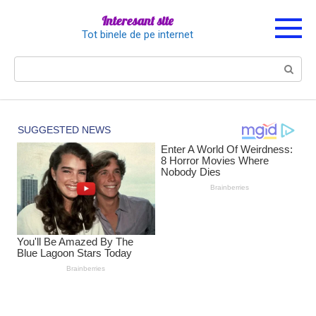
Перейти
Interesant site
к
Tot binele de pe internet
контенту
Поиск: