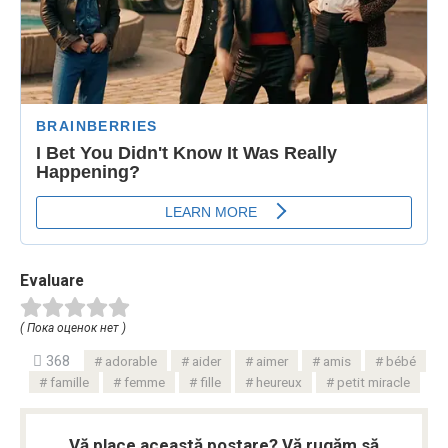
Evaluare
( Пока оценок нет )
368
adorable
aider
aimer
amis
bébé
famille
femme
fille
heureux
petit miracle
Vă place această postare? Vă rugăm să