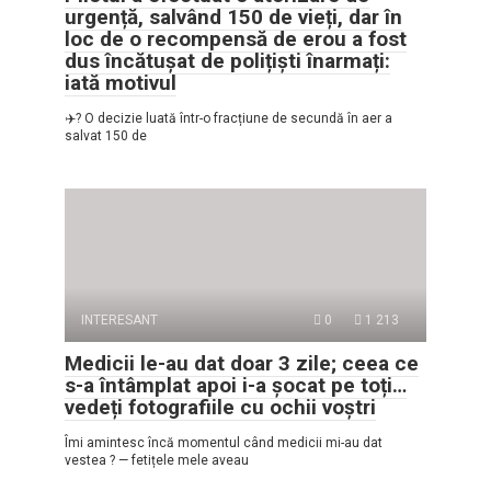
urgență, salvând 150 de vieți, dar în
loc de o recompensă de erou a fost
dus încătușat de polițiști înarmați:
iată motivul
✈️? O decizie luată într-o fracțiune de secundă în aer a
salvat 150 de
INTERESANT
0
1 213
Medicii le-au dat doar 3 zile; ceea ce
s-a întâmplat apoi i-a șocat pe toți…
vedeți fotografiile cu ochii voștri
Îmi amintesc încă momentul când medicii mi-au dat
vestea ? — fetițele mele aveau