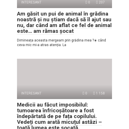
INTERESANT
0
207
Am găsit un pui de animal în grădina
noastră și nu știam dacă să îl ajut sau
nu, dar când am aflat ce fel de animal
este… am rămas șocat
Dimineața aceasta mergeam prin grădina mea ?☀️ când
ceva mic mi-a atras atenția. La
INTERESANT
0
1 158
Medicii au făcut imposibilul:
tumoarea înfricoșătoare a fost
îndepărtată de pe fața copilului.
Vedeți cum arată micuțul astăzi –
toată lumea este șocată.