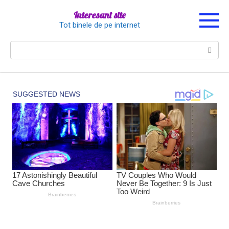
Перейти
Interesant site
к
Tot binele de pe internet
контенту
Поиск: