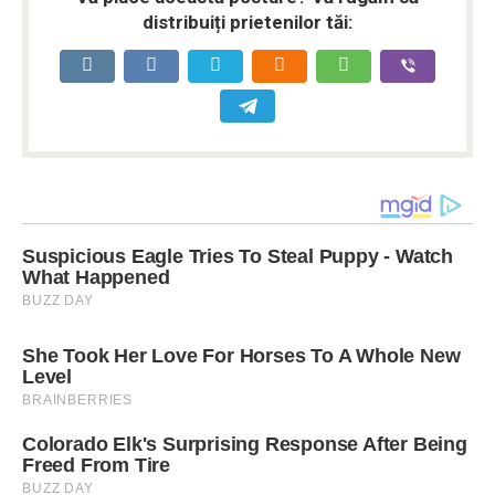
distribuiți prietenilor tăi: