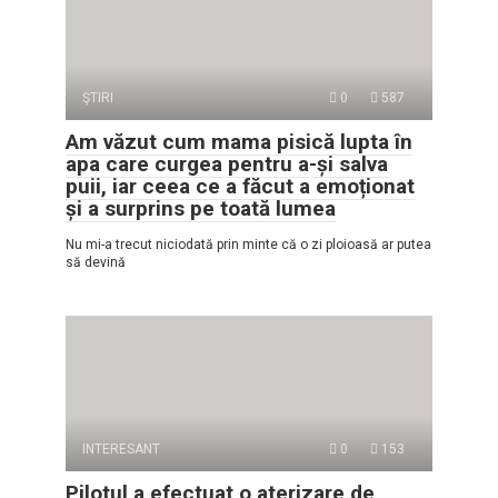
ŞTIRI
0
587
Am văzut cum mama pisică lupta în
apa care curgea pentru a-și salva
puii, iar ceea ce a făcut a emoționat
și a surprins pe toată lumea
Nu mi-a trecut niciodată prin minte că o zi ploioasă ar putea
să devină
INTERESANT
0
153
Pilotul a efectuat o aterizare de