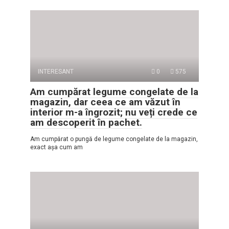
INTERESANT
0
575
Am cumpărat legume congelate de la
magazin, dar ceea ce am văzut în
interior m-a îngrozit; nu veți crede ce
am descoperit în pachet.
Am cumpărat o pungă de legume congelate de la magazin,
exact așa cum am