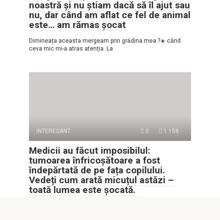
noastră și nu știam dacă să îl ajut sau
nu, dar când am aflat ce fel de animal
este… am rămas șocat
Dimineața aceasta mergeam prin grădina mea ?☀️ când
ceva mic mi-a atras atenția. La
INTERESANT
0
1 158
Medicii au făcut imposibilul:
tumoarea înfricoșătoare a fost
îndepărtată de pe fața copilului.
Vedeți cum arată micuțul astăzi –
toată lumea este șocată.
Medicii au făcut imposibilul, dar ceea ce am văzut după
operație i-a lăsat pe