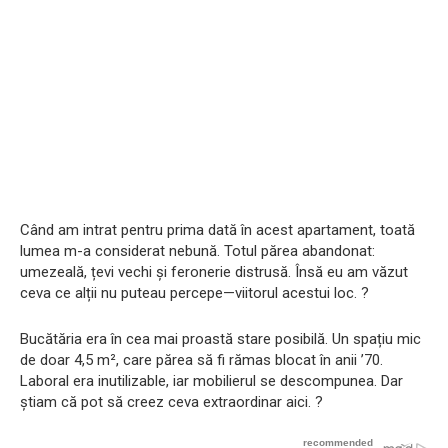
Când am intrat pentru prima dată în acest apartament, toată
lumea m-a considerat nebună. Totul părea abandonat:
umezeală, țevi vechi și feronerie distrusă. Însă eu am văzut
ceva ce alții nu puteau percepe—viitorul acestui loc. ?️
Bucătăria era în cea mai proastă stare posibilă. Un spațiu mic
de doar 4,5 m², care părea să fi rămas blocat în anii ’70.
Laboral era inutilizable, iar mobilierul se descompunea. Dar
știam că pot să creez ceva extraordinar aici. ?