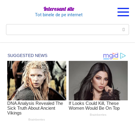
Перейти
Interesant site
к
Tot binele de pe internet
контенту
Поиск: