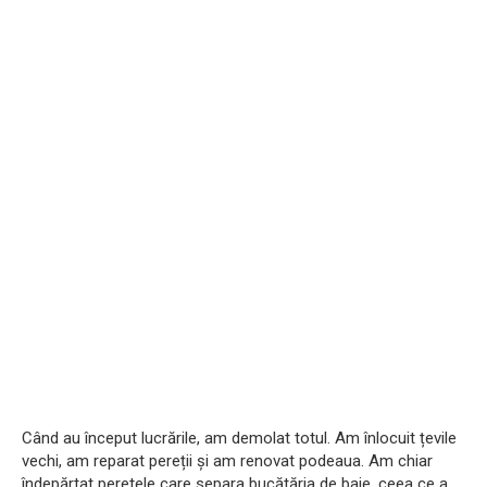
Când au început lucrările, am demolat totul. Am înlocuit țevile
vechi, am reparat pereții și am renovat podeaua. Am chiar
îndepărtat peretele care separa bucătăria de baie, ceea ce a