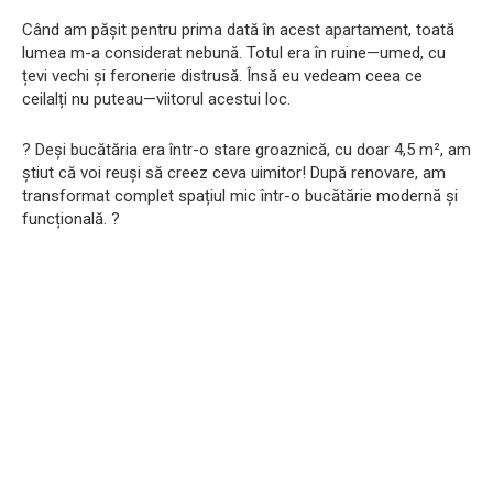
Când am pășit pentru prima dată în acest apartament, toată
lumea m-a considerat nebună. Totul era în ruine—umed, cu
țevi vechi și feronerie distrusă. Însă eu vedeam ceea ce
ceilalți nu puteau—viitorul acestui loc.
?️ Deși bucătăria era într-o stare groaznică, cu doar 4,5 m², am
știut că voi reuși să creez ceva uimitor! După renovare, am
transformat complet spațiul mic într-o bucătărie modernă și
funcțională. ?