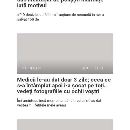
iată motivul
✈️? O decizie luată într-o fracțiune de secundă în aer a
salvat 150 de
INTERESANT
0
1 213
Medicii le-au dat doar 3 zile; ceea ce
s-a întâmplat apoi i-a șocat pe toți…
vedeți fotografiile cu ochii voștri
Îmi amintesc încă momentul când medicii mi-au dat
vestea ? — fetițele mele aveau