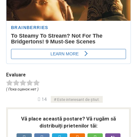
Evaluare
( Пока оценок нет )
14
Este interesant de știut.
Vă place această postare? Vă rugăm să
distribuiți prietenilor tăi: