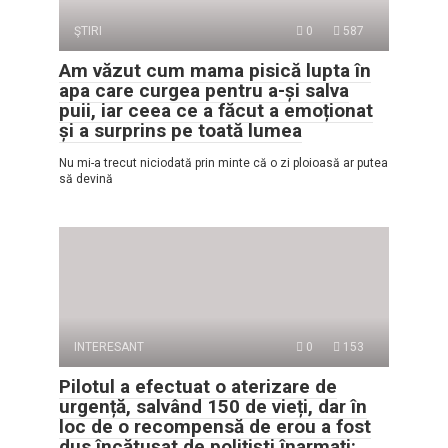
ŞTIRI
0
587
Am văzut cum mama pisică lupta în
apa care curgea pentru a-și salva
puii, iar ceea ce a făcut a emoționat
și a surprins pe toată lumea
Nu mi-a trecut niciodată prin minte că o zi ploioasă ar putea
să devină
INTERESANT
0
153
Pilotul a efectuat o aterizare de
urgență, salvând 150 de vieți, dar în
loc de o recompensă de erou a fost
dus încătușat de polițiști înarmați: