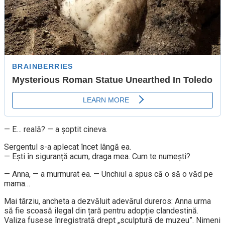
— E… reală? — a șoptit cineva.
Sergentul s-a aplecat încet lângă ea.
— Ești în siguranță acum, draga mea. Cum te numești?
— Anna, — a murmurat ea. — Unchiul a spus că o să o văd pe
mama…
Mai târziu, ancheta a dezvăluit adevărul dureros: Anna urma
să fie scoasă ilegal din țară pentru adopție clandestină.
Valiza fusese înregistrată drept „sculptură de muzeu”. Nimeni