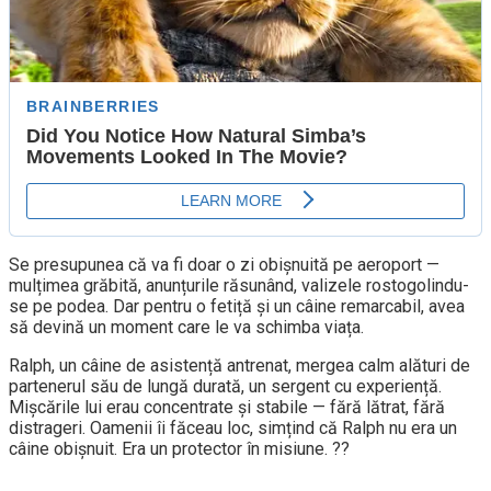
Se presupunea că va fi doar o zi obișnuită pe aeroport —
mulțimea grăbită, anunțurile răsunând, valizele rostogolindu-
se pe podea. Dar pentru o fetiță și un câine remarcabil, avea
să devină un moment care le va schimba viața.
Ralph, un câine de asistență antrenat, mergea calm alături de
partenerul său de lungă durată, un sergent cu experiență.
Mișcările lui erau concentrate și stabile — fără lătrat, fără
distrageri. Oamenii îi făceau loc, simțind că Ralph nu era un
câine obișnuit. Era un protector în misiune. ??️