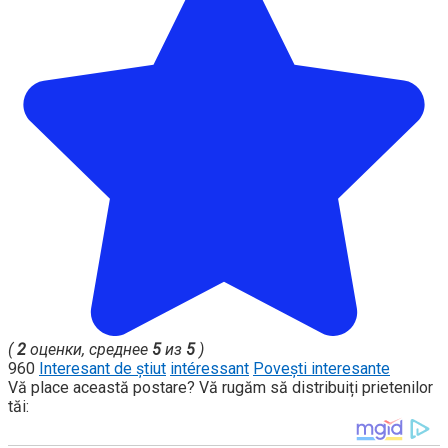
(
2
оценки, среднее
5
из
5
)
960
Interesant de știut
intéressant
Povești interesante
Vă place această postare? Vă rugăm să distribuiți prietenilor
tăi: