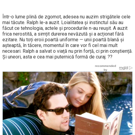
Într-o lume plină de zgomot, adesea nu auzim strigătele cele
mai tăcute. Ralph le-a auzit. Loialitatea și instinctul său au
făcut ce tehnologia, actele și procedurile n-au reușit. A auzit
frica nerostită, a simțit durerea nevăzută și a acționat fără
ezitare. Nu toți eroii poartă uniforme — unii poartă blană și
așteaptă, în tăcere, momentul în care vor fi cel mai mult
necesari. Ralph a salvat o viață nu prin forță, ci prin conștiență.
Și uneori, asta e cea mai puternică formă de curaj. ??