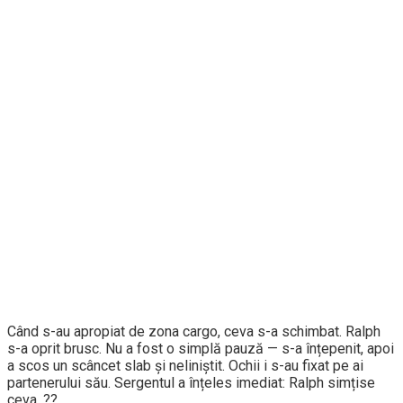
Când s-au apropiat de zona cargo, ceva s-a schimbat. Ralph
s-a oprit brusc. Nu a fost o simplă pauză — s-a înțepenit, apoi
a scos un scâncet slab și neliniștit. Ochii i s-au fixat pe ai
partenerului său. Sergentul a înțeles imediat: Ralph simțise
ceva. ??