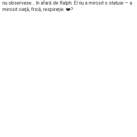
nu observase… în afară de Ralph. El nu a mirosit o statuie — a
mirosit viață, frică, respirație. ❤️?