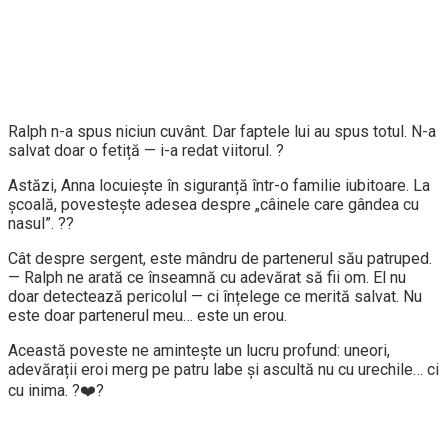
Ralph n-a spus niciun cuvânt. Dar faptele lui au spus totul. N-a
salvat doar o fetiță — i-a redat viitorul. ?
Astăzi, Anna locuiește în siguranță într-o familie iubitoare. La
școală, povestește adesea despre „câinele care gândea cu
nasul”. ??
Cât despre sergent, este mândru de partenerul său patruped.
— Ralph ne arată ce înseamnă cu adevărat să fii om. El nu
doar detectează pericolul — ci înțelege ce merită salvat. Nu
este doar partenerul meu… este un erou.
Această poveste ne amintește un lucru profund: uneori,
adevărații eroi merg pe patru labe și ascultă nu cu urechile… ci
cu inima. ?❤️?