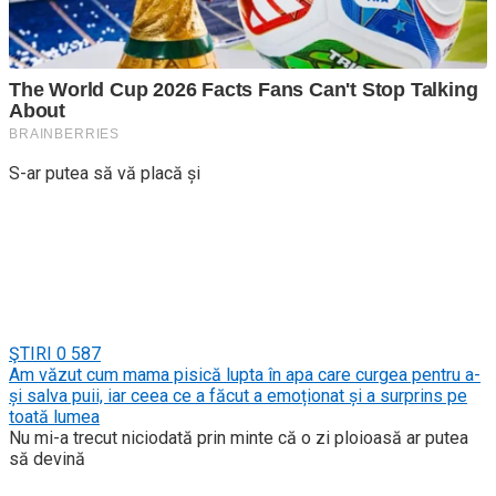
S-ar putea să vă placă și
ŞTIRI
0
587
Am văzut cum mama pisică lupta în apa care curgea pentru a-
și salva puii, iar ceea ce a făcut a emoționat și a surprins pe
toată lumea
Nu mi-a trecut niciodată prin minte că o zi ploioasă ar putea
să devină