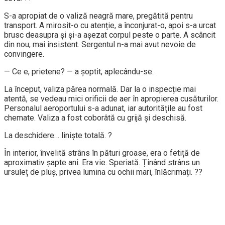
S-a apropiat de o valiză neagră mare, pregătită pentru
transport. A mirosit-o cu atenție, a înconjurat-o, apoi s-a urcat
brusc deasupra și și-a așezat corpul peste o parte. A scâncit
din nou, mai insistent. Sergentul n-a mai avut nevoie de
convingere.
— Ce e, prietene? — a șoptit, aplecându-se.
La început, valiza părea normală. Dar la o inspecție mai
atentă, se vedeau mici orificii de aer în apropierea cusăturilor.
Personalul aeroportului s-a adunat, iar autoritățile au fost
chemate. Valiza a fost coborâtă cu grijă și deschisă.
La deschidere… liniște totală. ?
În interior, învelită strâns în pături groase, era o fetiță de
aproximativ șapte ani. Era vie. Speriată. Ținând strâns un
ursuleț de pluș, privea lumina cu ochii mari, înlăcrimați. ??