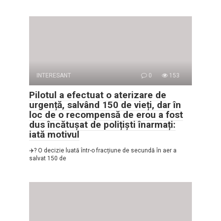
INTERESANT
0
153
Pilotul a efectuat o aterizare de
urgență, salvând 150 de vieți, dar în
loc de o recompensă de erou a fost
dus încătușat de polițiști înarmați:
iată motivul
✈️? O decizie luată într-o fracțiune de secundă în aer a
salvat 150 de