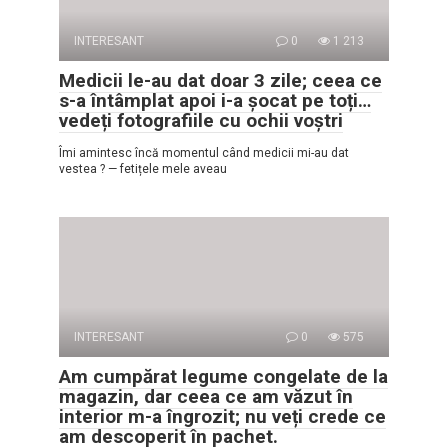
INTERESANT
0
1 213
Medicii le-au dat doar 3 zile; ceea ce
s-a întâmplat apoi i-a șocat pe toți…
vedeți fotografiile cu ochii voștri
Îmi amintesc încă momentul când medicii mi-au dat
vestea ? — fetițele mele aveau
INTERESANT
0
575
Am cumpărat legume congelate de la
magazin, dar ceea ce am văzut în
interior m-a îngrozit; nu veți crede ce
am descoperit în pachet.