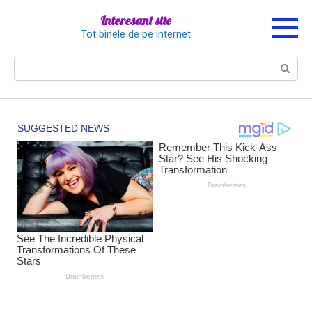
Перейти
Interesant site
к
Tot binele de pe internet
контенту
Поиск: