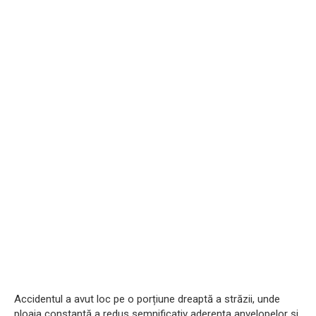
Accidentul a avut loc pe o porțiune dreaptă a străzii, unde
ploaia constantă a redus semnificativ aderența anvelopelor și