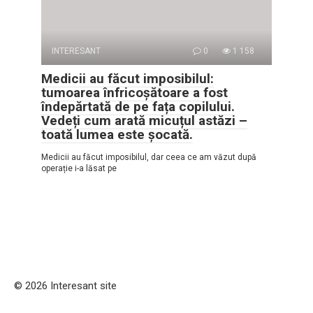
INTERESANT
0
1 158
Medicii au făcut imposibilul:
tumoarea înfricoșătoare a fost
îndepărtată de pe fața copilului.
Vedeți cum arată micuțul astăzi –
toată lumea este șocată.
Medicii au făcut imposibilul, dar ceea ce am văzut după
operație i-a lăsat pe
© 2026 Interesant site