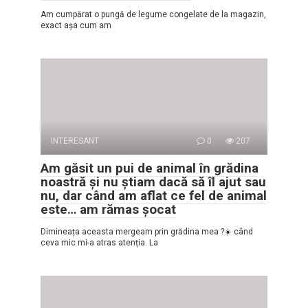
Am cumpărat o pungă de legume congelate de la magazin,
exact așa cum am
INTERESANT
0
207
Am găsit un pui de animal în grădina
noastră și nu știam dacă să îl ajut sau
nu, dar când am aflat ce fel de animal
este… am rămas șocat
Dimineața aceasta mergeam prin grădina mea ?☀️ când
ceva mic mi-a atras atenția. La