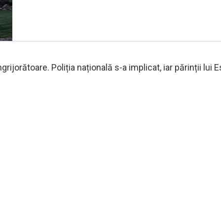
grijorătoare. Poliția națională s-a implicat, iar părinții lu