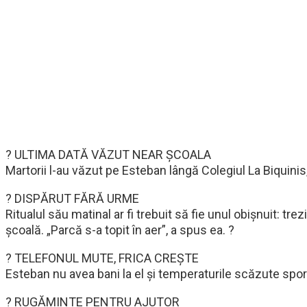
? ULTIMA DATĂ VĂZUT NEAR ȘCOALA
Martorii l-au văzut pe Esteban lângă Colegiul La Biquinis, 
? DISPĂRUT FĂRĂ URME
Ritualul său matinal ar fi trebuit să fie unul obișnuit: t
școală. „Parcă s-a topit în aer”, a spus ea. ?
? TELEFONUL MUTE, FRICA CREȘTE
Esteban nu avea bani la el și temperaturile scăzute spore
? RUGĂMINTE PENTRU AJUTOR