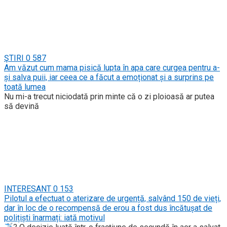
ŞTIRI
0
587
Am văzut cum mama pisică lupta în apa care curgea pentru a-
și salva puii, iar ceea ce a făcut a emoționat și a surprins pe
toată lumea
Nu mi-a trecut niciodată prin minte că o zi ploioasă ar putea
să devină
INTERESANT
0
153
Pilotul a efectuat o aterizare de urgență, salvând 150 de vieți,
dar în loc de o recompensă de erou a fost dus încătușat de
polițiști înarmați: iată motivul