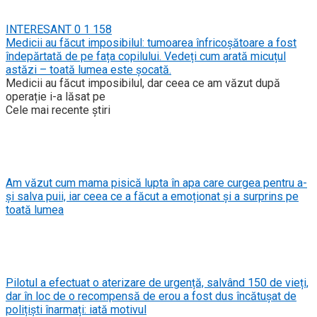
INTERESANT
0
1 158
Medicii au făcut imposibilul: tumoarea înfricoșătoare a fost
îndepărtată de pe fața copilului. Vedeți cum arată micuțul
astăzi – toată lumea este șocată.
Medicii au făcut imposibilul, dar ceea ce am văzut după
operație i-a lăsat pe
Cele mai recente știri
Am văzut cum mama pisică lupta în apa care curgea pentru a-
și salva puii, iar ceea ce a făcut a emoționat și a surprins pe
toată lumea
Pilotul a efectuat o aterizare de urgență, salvând 150 de vieți,
dar în loc de o recompensă de erou a fost dus încătușat de
polițiști înarmați: iată motivul