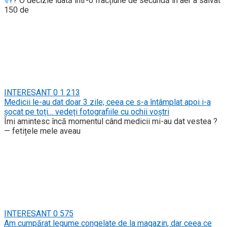
? O decizie luată într-o fracțiune de secundă în aer a salvat
150 de
INTERESANT
0
1 213
Medicii le-au dat doar 3 zile; ceea ce s-a întâmplat apoi i-a
șocat pe toți… vedeți fotografiile cu ochii voștri
Îmi amintesc încă momentul când medicii mi-au dat vestea ?
— fetițele mele aveau
INTERESANT
0
575
Am cumpărat legume congelate de la magazin, dar ceea ce