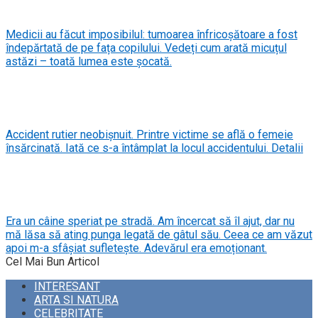
Medicii au făcut imposibilul: tumoarea înfricoșătoare a fost
îndepărtată de pe fața copilului. Vedeți cum arată micuțul
astăzi – toată lumea este șocată.
Accident rutier neobișnuit. Printre victime se află o femeie
însărcinată. Iată ce s-a întâmplat la locul accidentului. Detalii
Era un câine speriat pe stradă. Am încercat să îl ajut, dar nu
mă lăsa să ating punga legată de gâtul său. Ceea ce am văzut
apoi m-a sfâșiat sufletește. Adevărul era emoționant.
Cel Mai Bun Articol
INTERESANT
ARTA SI NATURA
CELEBRITATE