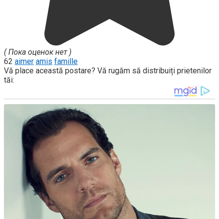
( Пока оценок нет )
62
aimer
amis
famille
Vă place această postare? Vă rugăm să distribuiți prietenilor
tăi: