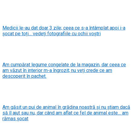
Medicii le-au dat doar 3 zile; ceea ce s-a întâmplat apoi i-a
șocat pe toți… vedeți fotografiile cu ochii voștri
Am cumpărat legume congelate de la magazin, dar ceea ce
am văzut în interior m-a îngrozit; nu veți crede ce am
descoperit în pachet.
Am găsit un pui de animal în grădina noastră și nu știam dacă
să îl ajut sau nu, dar când am aflat ce fel de animal este… am
rămas șocat